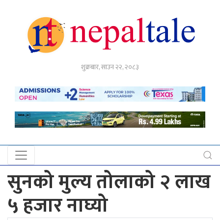
गृहपृष्ठ
शुक्रबार, साउन २२, २०८३
राजनीति
अर्थ
नेपाल
टेल
प्रदेश
खबर
सुनको मुल्य तोलाको २ लाख
अन्तर्राष्ट्रिय
५ हजार नाघ्यो
युके