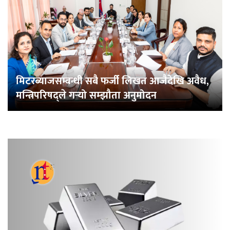
मिटरब्याजसम्बन्धी सबै फर्जी लिखत आजैदेखि अवैध,
मन्त्रिपरिषद्ले गर्‍यो सम्झौता अनुमोदन