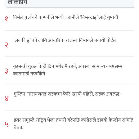
लोकप्रिय
१
निर्मल पुर्जाको कम्पनीले भन्यो– हामीले ‘निम्सदाइ’ लाई गुमायौं
‘लक्की ड्र’ को लागि आन्तरिक राजस्व विभागले बनायो पोर्टल
२
गृहमन्त्री गुरुङ केही दिन मधेशमै रहने, अवस्था सामान्य नभएसम्म
३
काठमाडौं नफर्किने
मुग्लिन-नारायणगढ सडकमा फेरि खस्यो पहिरो, सडक अवरुद्ध
४
इतर समूहले राष्ट्रिय भेला तयारी गरेपछि कांग्रेसले डाक्यो केन्द्रीय समिति
५
बैठक