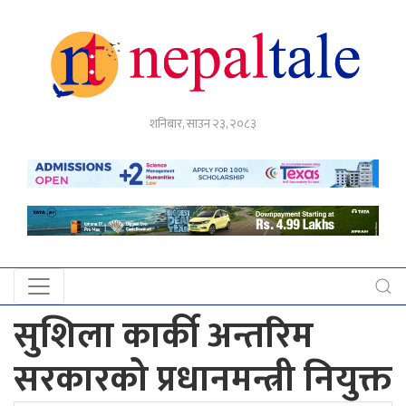
गृहपृष्ठ
शनिबार, साउन २३, २०८३
राजनीति
अर्थ
नेपाल
टेल
प्रदेश
खबर
सुशिला कार्की अन्तरिम
अन्तर्राष्ट्रिय
सरकारको प्रधानमन्त्री नियुक्त
युके