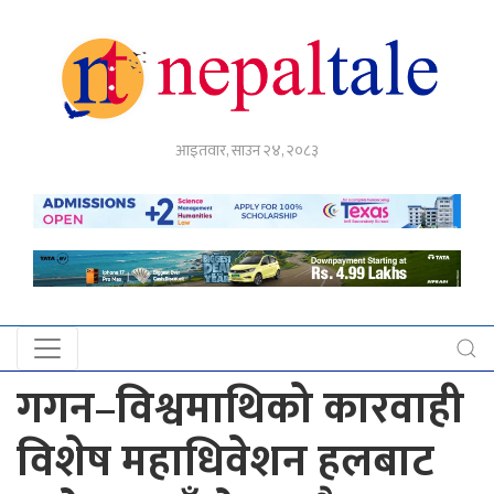
गृहपृष्ठ
आइतवार, साउन २४, २०८३
राजनीति
अर्थ
नेपाल
टेल
प्रदेश
खबर
गगन–विश्वमाथिको कारवाही
अन्तर्राष्ट्रिय
विशेष महाधिवेशन हलबाट
युके