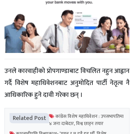
उनले कारवाहीको प्रोपगाण्डाबाट विचलित नहुन आह्वान
गर्दै विशेष महाधिवेशनबाट अनुमोदित पार्टी नेतृत्व नै
आधिकारिक हुने दावी गरेका छन् ।
कांग्रेस विशेष महाधिवेशन : उपसभापतिमा
Related Post
४ जना दाबेदार, विश्व छाड्न तयार
कारबाहीपछि विश्वप्रकाश- ‘गगन र म दुवै दृढ छौँ, विशेष