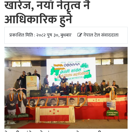
खारेज, नयाँ नेतृत्व नै
अपडेट
आधिकारिक हुने
खेलकुद
स्वास्थ्य/
प्रकाशित मिति : २०८२ पुष ३०, बुधबार
नेपाल टेल संवाददाता
जिबनशैली