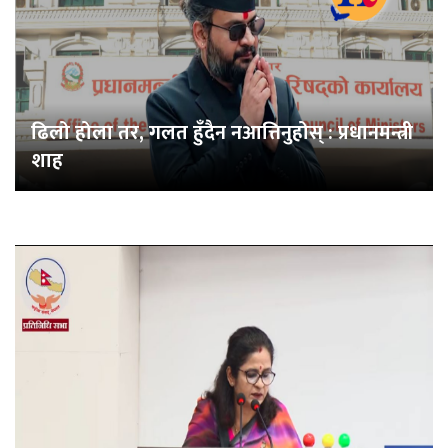
ढिलो होला तर, गलत हुँदैन नआत्तिनुहोस् : प्रधानमन्त्री
शाह