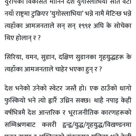
युरोपको विकसित मानिने देश युगोस्लाभिया सात वटा
नयाँ राष्ट्रमा टुक्रिएर ‘युगोस्लाभिया’ भन्ने नामै मेटिन्छ भन्ने
त्यहाँका आमजनताले सन् सन् १९९१ अघि के सोचेका
थिए होलान् र ?
सिरिया, यमन, सुडान, दक्षिण सुडानका गृहयुद्धहरू के
त्यहाँका आमजनताले चाहेर भएका हुन् र ?
देश भनेको उनेको स्वेटर जस्तै हो। एक ठाउँको धागो
फुस्कियो भने त्यो ह्वार्रै उध्रिन सक्छ। थाहै नपाइ केही
वर्षभित्रमै देश आन्तरिक र भूराजनीतिक कारणहरूको
सम्मिश्रणबाट कसरी द्वन्द्व/युद्ध/गृहयुद्ध/विखण्डनमा