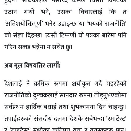
हुँदैन। अधिकांशले नसोच्दै कसलै त्यस्तो विषयको
उठान गर्‍यो भने, उसका विचारलाई कि त
‘अतिशयोक्तिपूर्ण’ भनेर उडाइन्छ या ‘भयको राजनीति’
को संज्ञा दिइन्छ। त्यस्तै टिप्पणी यो पत्रका बारेमा पनि
गरिन सक्छ भन्नेमा म सचेत छु।
अब मूल विषयतिर लागौँ:
देशलाई नै क्रमिक रूपमा क्षयीकृत गर्दै गइरहेको
राजनीतिको दुष्चक्रलाई सानदार रूपमा तोड्नुभएकोमा
सर्वप्रथम हार्दिक बधाई तथा शुभकामना दिन चाहन्छु।
तपाईँहरूको संसदीय दलमा देशकै सबैभन्दा ‘स्मार्टेस्ट’
र ‘ब्राइटेस्ट’ मध्येका कतिपय युवा र वयस्कहरू छन्।