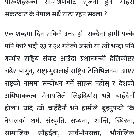
परिवेशहरूको सम्मिश्रणबाट सृजना हुने गहिरो
संकटबाट के नेपाल सधैँ टाढा रहन सक्ला ?
एक शब्दमा दिन सकिने उत्तर हो- सक्दैन। हामी पक्कै
पनि फेरि भदौ २३ र २४ गतेको जस्तो या त्यो भन्दा पनि
गम्भीर राष्ट्रिय संकट आउँदा प्रधानमन्त्री हेलिकोप्टर
चढेर भागुन्, राष्ट्रप्रमुखलाई राष्ट्रिय टेलिभिजनमा आएर
राष्ट्रको नाममा सम्बोधन गर्ने साहस नहोस् र देशको
अभिभावकत्व सेनापतिले लिइदियोस् भन्ने चाहँदैनौँ
होला। यदि त्यो चाहँदैनौँ भने हामीले बुझ्नुपर्‍यो कि
नेपालको धर्म, संस्कृति, सभ्यता, शान्ति, स्थिरता,
सामाजिक सौहर्दता, सार्वभौमसत्ता, भौगोलिक